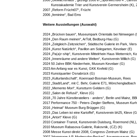
2008 „Gewächshaus“, gezeigt 2008 in „Spurwechsel 4“, Lahnst
         Kunstakademie Trier und Kunstverein Germersheim (K)
2007 „Reform Frücht07“, Frücht 
2006 „feminine“, Bad Ems 
Weitere Ausstellungen (Auswahl)
2024 „Brücken bauen“, Museumpark Orientalis bei Nimwegen (
2024 „Den Raum meinen“, ArToll, Bedburg-Hau (G)
2024 „Zeitgleich-Zeitzeichen“, Städtische Galerie im Park, Vier
2024 „
Kunst Natürlich“, Pavillon am Solegarten, Kevelaer (E) 
2024 „
Pa(a)r-ship“, Kunstverein Mittelrhein Haus Metternich, K
2024 „
Innenräume und andere Welten“, Kunstverein Willich (G)
2024 50 Jahre BBK-Niederrhein, Museum Kevelaer (G)
2023 Am Anfang war es Kunst, GKK Krefeld (G)
2023 Kunstquartier Osnabrück (G)
2023 „Kulturlandschaft“, Koenraad-Bosman-Museum, Rees
2022 „Stadt/Land“, mit C. Behr, Galerie E71, Mönchengladbach
2022 „Memento Mori“, Kunstturm Geldern (G)
2022 „Salon de Refusé“, Kleve (G) 
2018 „70 Jahre Künstlerateliers - anders“, Berlin und Mainz, 
2017 Performance 750 - Peters-Ziegler-Steffens, Museum Kur
2016 „Heimat“ Museum Burg Brüggen (G)
2015 „Das Leben ist eine Kartoffel“, Kunstverein bh25, Kleve (G
2014 „Artort“ Kleve (G)
2010 Container-Transit, Kunstverein Duisburg, Roermond (NL)
2010 Museum Rabasova-Galerie, Rakovnik, (CZ) (K)
2008 Messe Kunst-direkt 2008, Congress-Zentrum Mainz (G)
2007 “Hommage á P. Modersohn-Becker”, frauenmuseum, Bon