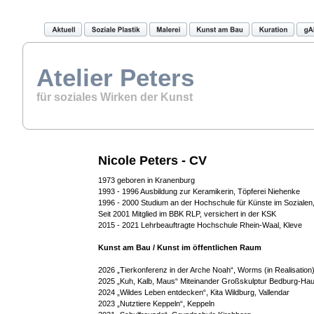
Atelier Peters
für soziales Wirken der Kunst
Nicole Peters - CV
1973 geboren in Kranenburg
1993 - 1996 Ausbildung zur Keramikerin, Töpferei Niehenke
1996 - 2000 Studium an der Hochschule für Künste im Sozialen
Seit 2001 Mitglied im BBK RLP, versichert in der KSK 
2015 - 2021 Lehrbeauftragte Hochschule Rhein-Waal, Kleve
Kunst am Bau / Kunst im öffentlichen Raum
2026 „Tierkonferenz in der Arche Noah“, Worms (in Realisation
2025 „Kuh, Kalb, Maus“ Miteinander Großskulptur Bedburg-Ha
2024 
„Wildes Leben entdecken“, Kita Wildburg, Vallendar
2023 „Nutztiere Keppeln“, Keppeln