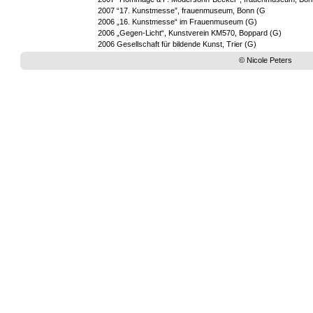
2007 “17. Kunstmesse”, frauenmuseum, Bonn (G
2006 „16. Kunstmesse“ im Frauenmuseum (G) 
2006 „Gegen-Licht“, Kunstverein KM570, Boppard (G) 
2006 Gesellschaft für bildende Kunst, Trier (G)
© Nicole Peters 