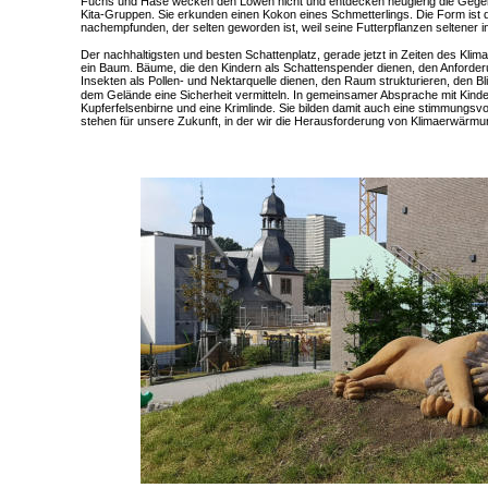
Fuchs und Hase wecken den Löwen nicht und entdecken neugierig die Gegenwar
Kita-Gruppen. Sie erkunden einen Kokon eines Schmetterlings. Die Form i
nachempfunden, der selten geworden ist, weil seine Futterpflanzen seltener i
Der nachhaltigsten und besten Schattenplatz, gerade jetzt in Zeiten des Kli
ein Baum. Bäume, die den Kindern als Schattenspender dienen, den Anforde
Insekten als Pollen- und Nektarquelle dienen, den Raum strukturieren, den B
dem Gelände eine Sicherheit vermitteln. In gemeinsamer Absprache mit Kinder
Kupferfelsenbirne und eine Krimlinde. Sie bilden damit auch eine stimmungsv
stehen für unsere Zukunft, in der wir die Herausforderung von Klimaerwärm