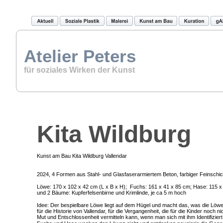
Atelier Peters
für soziales Wirken der Kunst
Kita Wildburg
Kunst am Bau Kita Wildburg Vallendar
2024, 4 Formen aus Stahl- und Glasfaserarmiertem Beton, farbiger Feinschich
Löwe: 170 x 102 x 42 cm (L x B x H);  Fuchs: 161 x 41 x 85 cm; Hase: 115 x
und 2 Bäume: Kupferfelsenbirne und Krimlinde, je ca 5 m hoch
Idee: Der bespielbare Löwe liegt auf dem Hügel und macht das, was die Löw
für die Historie von Vallendar, für die Vergangenheit, die für die Kinder noch nich
Mut und Entschlossenheit vermitteln kann, wenn man sich mit ihm Identifiziert